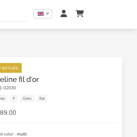
arrivals
line fil d'or
01-02030
ter
F
Grévi
Eté
89.00
d color :
multi