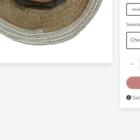
mul
Selecte
Cho
Sel