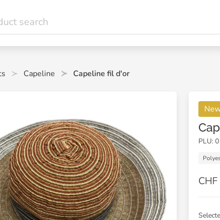
ts
Capeline
Capeline fil d'or
New 
Cape
PLU: 
Polyes
CHF 
Selecte