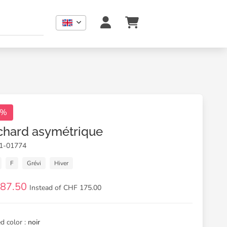
0%
chard asymétrique
01-01774
F
Grévi
Hiver
 87.50
Instead of CHF 175.00
d color :
noir