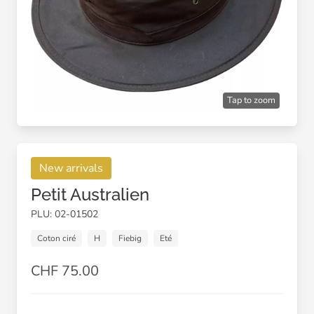
Tap to zoom
New arrivals
Petit Australien
PLU: 02-01502
Coton ciré
H
Fiebig
Eté
CHF 75.00