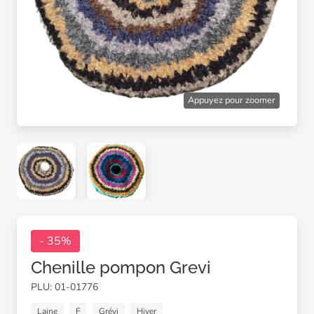
Appuyez pour zoomer
- 35%
Chenille pompon Grevi
PLU: 01-01776
Laine
F
Grévi
Hiver