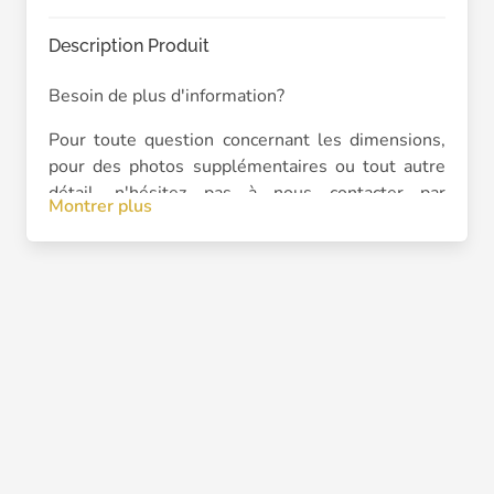
Description Produit
Besoin de plus d'information?
Pour toute question concernant les dimensions,
pour des photos supplémentaires ou tout autre
détail, n'hésitez pas à nous contacter par
Montrer plus
message privé.
Chaque article est livré avec un bon d'échange,
valable dans l'une de nos trois boutiques
(Genève, Berne ou Lausanne) ou pour un échange
par voie postale.