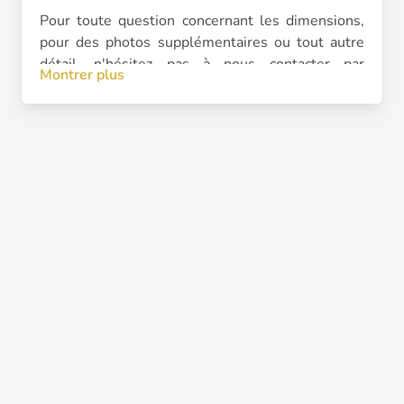
Pour toute question concernant les dimensions,
pour des photos supplémentaires ou tout autre
détail, n'hésitez pas à nous contacter par
Montrer plus
message privé.
Chaque article est livré avec un bon d'échange,
valable dans l'une de nos trois boutiques /
Genève, Berne ou Lausanne) ou pour un échange
par voie postale.