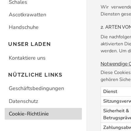
Schales
Wir verwende
Diensten gese
Ascotkrawatten
Handschuhe
2. ARTEN VO
Die nachfolge
aktivierten D
UNSER LADEN
werden. Um die
Kontaktiere uns
Notwendige Co
Diese Cookies
NÜTZLICHE LINKS
gehören Siche
Geschäftsbedingungen
Dienst
Datenschutz
Sitzungsver
Sicherheit &
Cookie-Richtlinie
Betrugspräv
Zahlungsabw