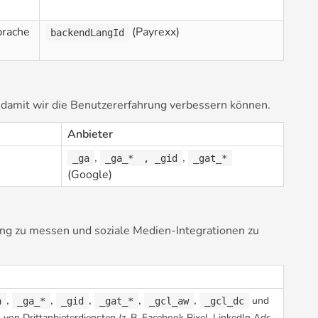
prache
(Payrexx)
backendLangId
, damit wir die Benutzererfahrung verbessern können.
Anbieter
,
,
_ga
_ga_*
, _gid
_gat_*
(Google)
ung zu messen und soziale Medien-Integrationen zu
,
,
,
,
,
und
a
_ga_*
_gid
_gat_*
_gcl_aw
_gcl_dc
von Drittanbieterdiensten (z. B. Facebook Pixel, LinkedIn Ads,