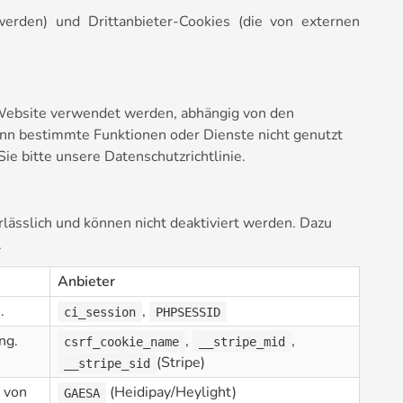
erden) und Drittanbieter-Cookies (die von externen
r Website verwendet werden, abhängig von den
wenn bestimmte Funktionen oder Dienste nicht genutzt
ie bitte unsere Datenschutzrichtlinie.
ässlich und können nicht deaktiviert werden. Dazu
.
Anbieter
.
,
ci_session
PHPSESSID
ng.
,
,
csrf_cookie_name
__stripe_mid
(Stripe)
__stripe_sid
 von
(Heidipay/Heylight)
GAESA